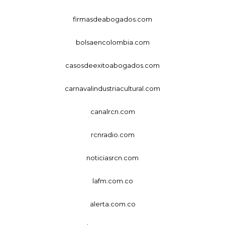
firmasdeabogados.com
bolsaencolombia.com
casosdeexitoabogados.com
carnavalindustriacultural.com
canalrcn.com
rcnradio.com
noticiasrcn.com
lafm.com.co
alerta.com.co