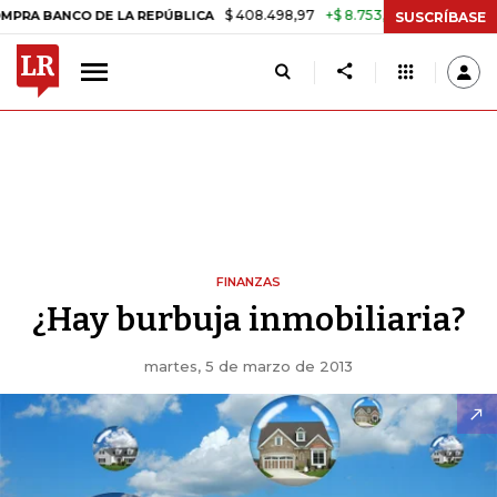
$ 408.498,97
+$ 8.753,81
+2,19%
CO DE LA REPÚBLICA
TASA DE 
SUSCRÍBASE
FINANZAS
¿Hay burbuja inmobiliaria?
martes, 5 de marzo de 2013