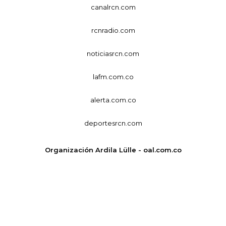
canalrcn.com
rcnradio.com
noticiasrcn.com
lafm.com.co
alerta.com.co
deportesrcn.com
Organización Ardila Lülle - oal.com.co