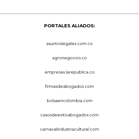
PORTALES ALIADOS:
asuntoslegales.com.co
agronegocios.co
empresas.larepublica.co
firmasdeabogados.com
bolsaencolombia.com
casosdeexitoabogados.com
carnavalindustriacultural.com