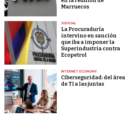
en la reunión de
Marruecos
JUDICIAL
La Procuraduría
intervino en sanción
que iba a imponer la
Superindustria contra
Ecopetrol
INTERNET ECONOMY
Ciberseguridad: del área
de TI a las juntas