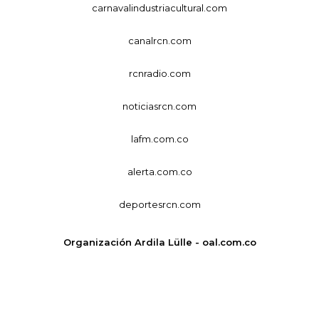
carnavalindustriacultural.com
canalrcn.com
rcnradio.com
noticiasrcn.com
lafm.com.co
alerta.com.co
deportesrcn.com
Organización Ardila Lülle - oal.com.co