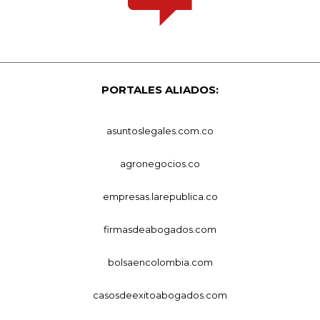
PORTALES ALIADOS:
asuntoslegales.com.co
agronegocios.co
empresas.larepublica.co
firmasdeabogados.com
bolsaencolombia.com
casosdeexitoabogados.com