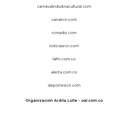
carnavalindustriacultural.com
canalrcn.com
rcnradio.com
noticiasrcn.com
lafm.com.co
alerta.com.co
deportesrcn.com
Organización Ardila Lülle - oal.com.co