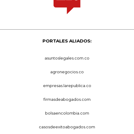
PORTALES ALIADOS:
asuntoslegales.com.co
agronegocios.co
empresas.larepublica.co
firmasdeabogados.com
bolsaencolombia.com
casosdeexitoabogados.com