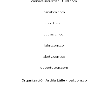
carnavalindustriacultural.com
canalrcn.com
rcnradio.com
noticiasrcn.com
lafm.com.co
alerta.com.co
deportesrcn.com
Organización Ardila Lülle - oal.com.co