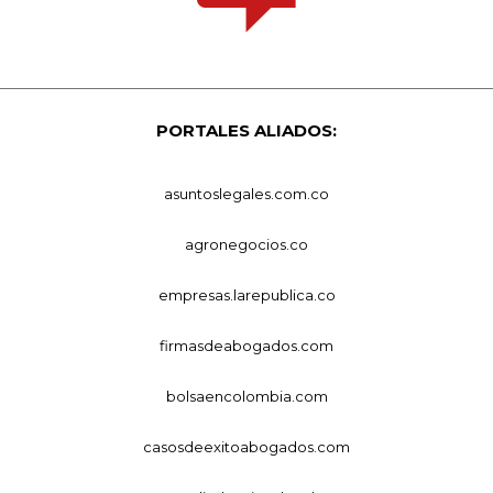
PORTALES ALIADOS:
asuntoslegales.com.co
agronegocios.co
empresas.larepublica.co
firmasdeabogados.com
bolsaencolombia.com
casosdeexitoabogados.com