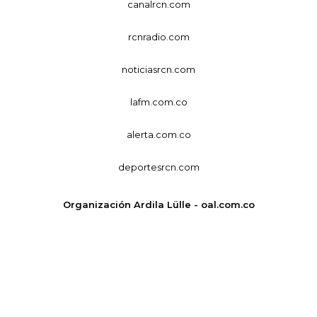
canalrcn.com
rcnradio.com
noticiasrcn.com
lafm.com.co
alerta.com.co
deportesrcn.com
Organización Ardila Lülle - oal.com.co