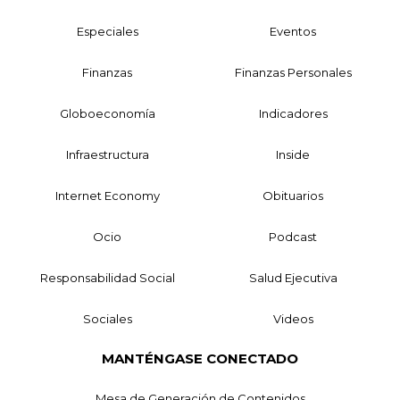
Especiales
Eventos
Finanzas
Finanzas Personales
Globoeconomía
Indicadores
Infraestructura
Inside
Internet Economy
Obituarios
Ocio
Podcast
Responsabilidad Social
Salud Ejecutiva
Sociales
Videos
MANTÉNGASE CONECTADO
Mesa de Generación de Contenidos