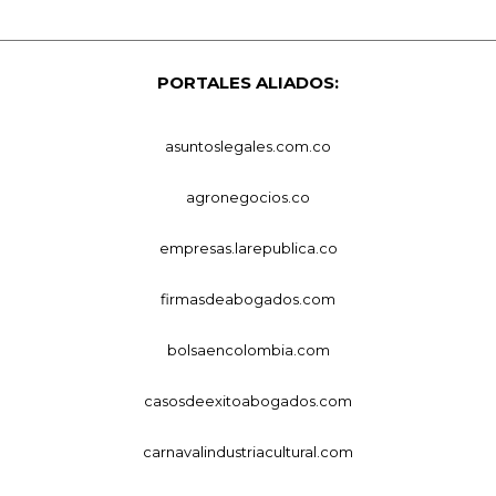
PORTALES ALIADOS:
asuntoslegales.com.co
agronegocios.co
empresas.larepublica.co
firmasdeabogados.com
bolsaencolombia.com
casosdeexitoabogados.com
carnavalindustriacultural.com