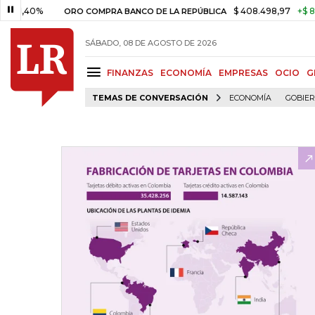
0%
$ 408.498,97
+$ 8.753,81
ORO COMPRA BANCO DE LA REPÚBLICA
SÁBADO, 08 DE AGOSTO DE 2026
FINANZAS
ECONOMÍA
EMPRESAS
OCIO
G
TEMAS DE CONVERSACIÓN
ECONOMÍA
GOBIE