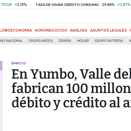
+2,19%
29,66%
+0,87%
+3,02%
TASA DE USURA CRÉDITO CONSUMO
LOBOECONOMÍA
AGRONEGOCIOS
ANÁLISIS
ASUNTOS LEGALES
RNO NACIONAL
GRUPO ARGOS
ODINSA
HOGAR
GRUPO NUTRESA
A
BANCOS
En Yumbo, Valle del
fabrican 100 millon
débito y crédito al 