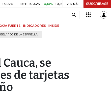
SUSCRÍBASE
10,34%
+0,10%
+0,98%
$ 416,91
+$ 0,05
+0,01%
DTF
UVR
VER MÁS
CAJA FUERTE
INDICADORES
INSIDE
BELARDO DE LA ESPRIELLA
 Cauca, se
es de tarjetas
año