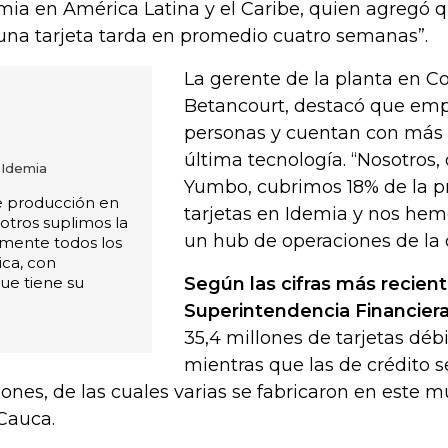
mia en América Latina y el Caribe, quien agregó qu
una tarjeta tarda en promedio cuatro semanas”.
La gerente de la planta en C
Betancourt, destacó que emp
personas y cuentan con más 
última tecnología. “Nosotros,
 Idemia
Yumbo, cubrimos 18% de la p
e producción en
tarjetas en Idemia y nos hem
sotros suplimos la
un hub de operaciones de la
mente todos los
ica, con
que tiene su
Según las cifras más recient
Superintendencia Financier
35,4 millones de tarjetas débi
mientras que las de crédito s
lones, de las cuales varias se fabricaron en este m
Cauca.