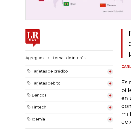
Agregue a sus temas de interés
CAR
Tarjetas de crédito
Es 
Tarjetas débito
bil
Bancos
en 
don
Fintech
mil
Idemia
de 