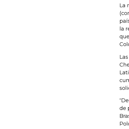
La 
(co
paí
la 
que
Col
Las
Che
Lat
cum
sol
“De
de 
Bra
Pol