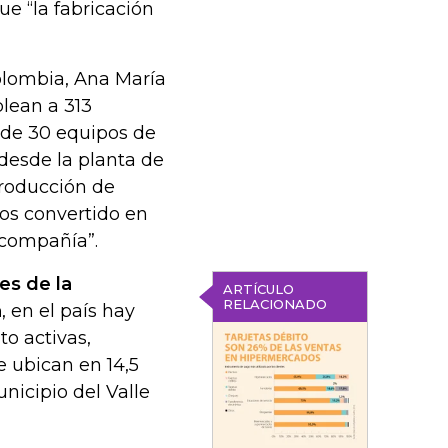
e “la fabricación
olombia, Ana María
lean a 313
de 30 equipos de
 desde la planta de
roducción de
os convertido en
 compañía”.
es de la
ARTÍCULO
RELACIONADO
a
, en el país hay
to activas,
e ubican en 14,5
unicipio del Valle