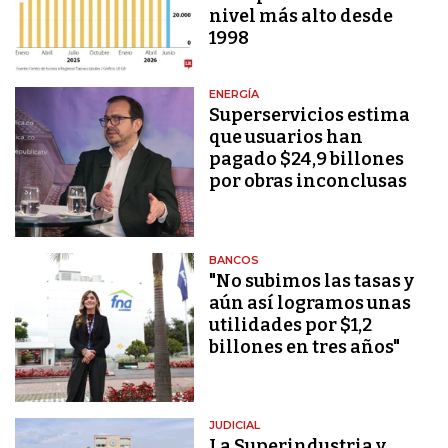
nivel más alto desde
1998
ENERGÍA
Superservicios estima
que usuarios han
pagado $24,9 billones
por obras inconclusas
BANCOS
"No subimos las tasas y
aún así logramos unas
utilidades por $1,2
billones en tres años"
JUDICIAL
La Superindustria y