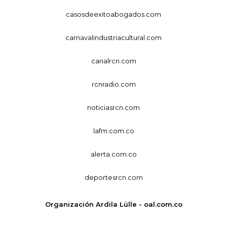
casosdeexitoabogados.com
carnavalindustriacultural.com
canalrcn.com
rcnradio.com
noticiasrcn.com
lafm.com.co
alerta.com.co
deportesrcn.com
Organización Ardila Lülle - oal.com.co