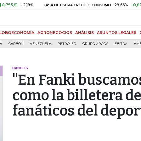
1
+2,19%
29,66%
+0,87%
+3,0
TASA DE USURA CRÉDITO CONSUMO
LOBOECONOMÍA
AGRONEGOCIOS
ANÁLISIS
ASUNTOS LEGALES
ÍA
CARBÓN
VENEZUELA
PETRÓLEO
GRUPO ARGOS
EBITDA
AMÉ
BANCOS
"En Fanki buscamo
como la billetera de
fanáticos del depor