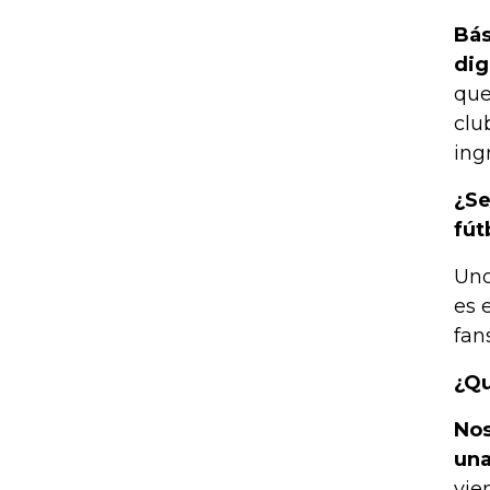
Bás
dig
que
clu
ing
¿Se
fút
Uno
es 
fan
¿Qu
Nos
una
vie