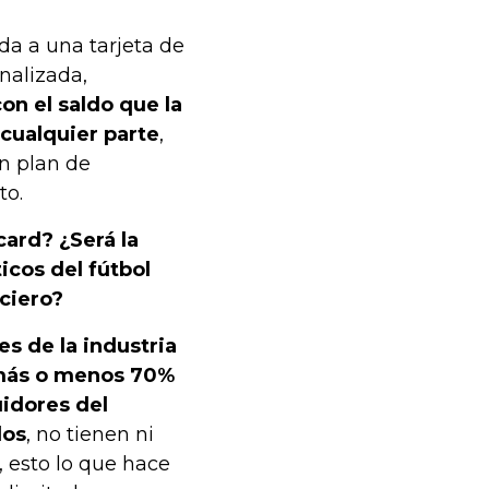
ada a una tarjeta de
nalizada,
con el saldo que la
 cualquier parte
,
n plan de
to.
ard? ¿Será la
cos del fútbol
ciero?
es de la industria
 más o menos 70%
uidores del
dos
, no tienen ni
, esto lo que hace