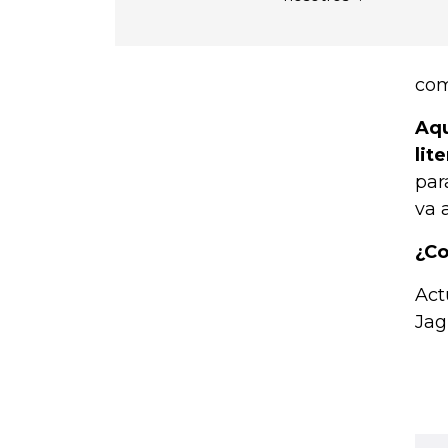
com
Aqu
lit
par
va 
¿Co
Act
Jag