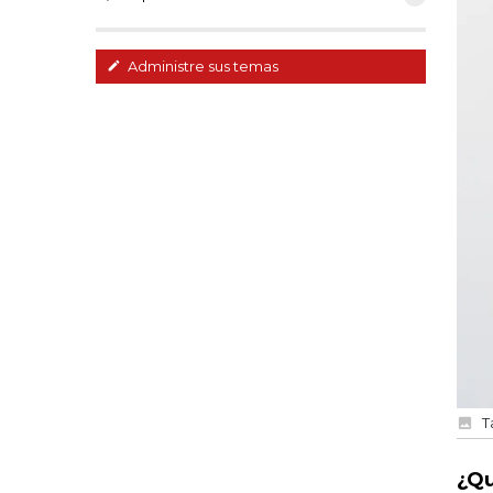
Administre sus temas
T
¿Qu