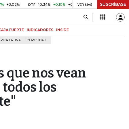
SUSCRÍBASE
2%
10,34%
+0,10%
+0,98%
$ 416,86
+$ 0,05
+0,01%
DTF
UVR
VER MÁS
CAJA FUERTE
INDICADORES
INSIDE
RICA LATINA
MOROSIDAD
s que nos vean
 todos los
te"