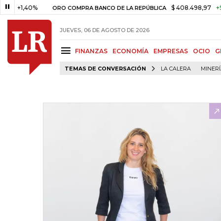
,40%
$ 408.498,97
+$ 8.753,8
ORO COMPRA BANCO DE LA REPÚBLICA
JUEVES, 06 DE AGOSTO DE 2026
FINANZAS
ECONOMÍA
EMPRESAS
OCIO
G
TEMAS DE CONVERSACIÓN
LA CALERA
MINER