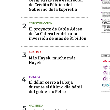
César Arias será el director
de Crédito Público del
Gobierno de la Espriella
2
CONSTRUCCIÓN
El proyecto de Cable Aéreo
de La Calera tendría una
inversión de más de $1 billón
3
ANÁLISIS
Más Hayek, mucho más
Hayek
4
BOLSAS
El dólar cerró a la baja
durante el último día hábil
del gobierno Petro
5
HACIENDA