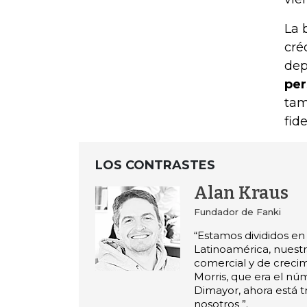
La 
cré
dep
per
tam
fid
LOS CONTRASTES
Alan Kraus
Fundador de Fanki
“Estamos divididos en
Latinoamérica, nuest
comercial y de creci
Morris, que era el nú
Dimayor, ahora está 
nosotros ”.