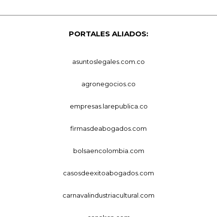
PORTALES ALIADOS:
asuntoslegales.com.co
agronegocios.co
empresas.larepublica.co
firmasdeabogados.com
bolsaencolombia.com
casosdeexitoabogados.com
carnavalindustriacultural.com