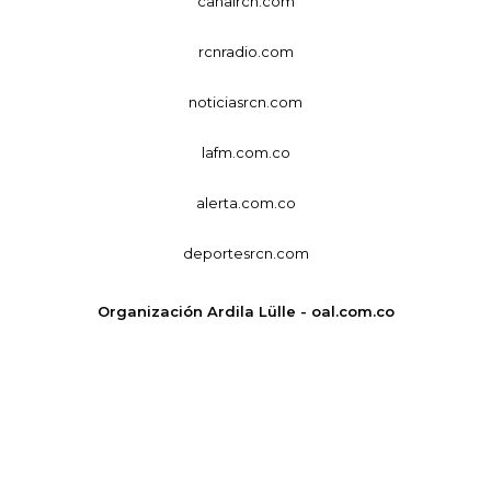
canalrcn.com
rcnradio.com
noticiasrcn.com
lafm.com.co
alerta.com.co
deportesrcn.com
Organización Ardila Lülle - oal.com.co