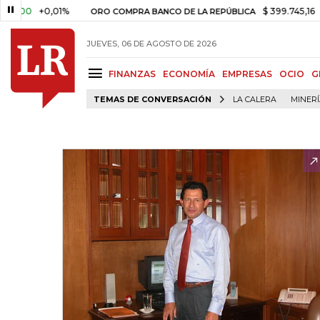
+0,01%
$ 399.745,16
+$ 2.29
ORO COMPRA BANCO DE LA REPÚBLICA
JUEVES, 06 DE AGOSTO DE 2026
FINANZAS
ECONOMÍA
EMPRESAS
OCIO
G
TEMAS DE CONVERSACIÓN
LA CALERA
MINER