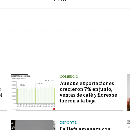
COMERCIO
Aunque exportaciones
s
crecieron 7% en junio,
el
ventas de café y flores se
fueron a la baja
DEPORTE
La Uefa amenaza con