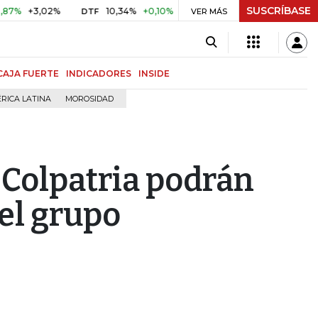
SUSCRÍBASE
+3,02%
10,34%
+0,10%
+0,98%
$ 416,86
+$ 0,05
+0
DTF
VER MÁS
UVR
CAJA FUERTE
INDICADORES
INSIDE
RICA LATINA
MOROSIDAD
Colpatria podrán
el grupo