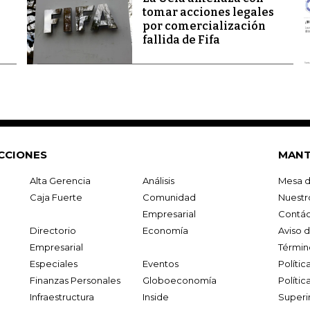
tomar acciones legales
por comercialización
fallida de Fifa
CCIONES
MANT
Alta Gerencia
Análisis
Mesa d
Caja Fuerte
Comunidad
Nuestr
Empresarial
Contác
Directorio
Economía
Aviso 
Empresarial
Términ
Especiales
Eventos
Políti
Finanzas Personales
Globoeconomía
Polític
Infraestructura
Inside
Superi