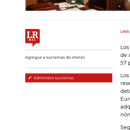
LINA
Los
de 
Agregue a sus temas de interés
57 
Los
Administre sus temas
res
det
Eur
adq
nóm
Seg