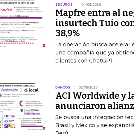
SEGUROS
04/08/2026
Mapfre entra al neg
insurtech Tuio co
38,9%
La operación busca acelerar 
una compañía que ya obtien
clientes con ChatGPT
BANCOS
05/08/2026
ACI Worldwide y la
anunciaron alianz
Se busca una integración te
Brasil y México y se expandir
Perú