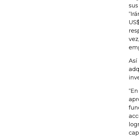
sus
“Ir
US$
res
vez
emp
Así
adq
inv
“En
apr
fun
acc
log
cap