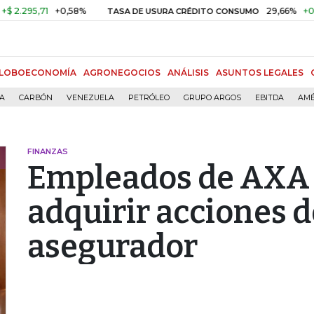
5,71
+0,58%
29,66%
+0,87%
TASA DE USURA CRÉDITO CONSUMO
LOBOECONOMÍA
AGRONEGOCIOS
ANÁLISIS
ASUNTOS LEGALES
ÍA
CARBÓN
VENEZUELA
PETRÓLEO
GRUPO ARGOS
EBITDA
AMÉ
FINANZAS
Empleados de AXA 
adquirir acciones d
asegurador