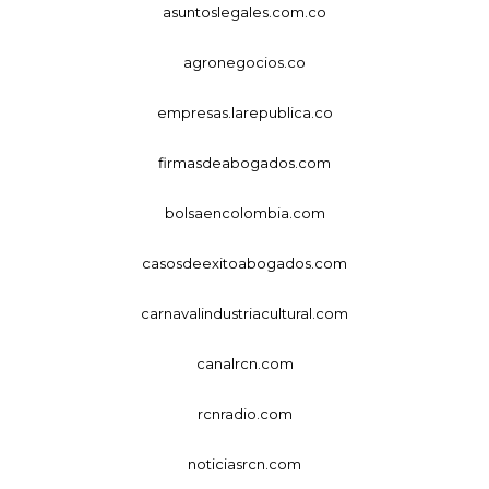
asuntoslegales.com.co
agronegocios.co
empresas.larepublica.co
firmasdeabogados.com
bolsaencolombia.com
casosdeexitoabogados.com
carnavalindustriacultural.com
canalrcn.com
rcnradio.com
noticiasrcn.com