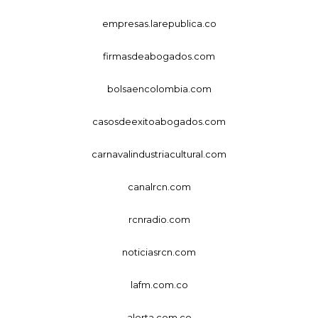
empresas.larepublica.co
firmasdeabogados.com
bolsaencolombia.com
casosdeexitoabogados.com
carnavalindustriacultural.com
canalrcn.com
rcnradio.com
noticiasrcn.com
lafm.com.co
alerta.com.co