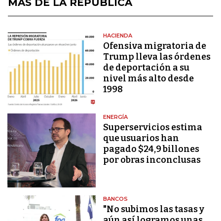
MÁS DE LA REPÚBLICA
HACIENDA
Ofensiva migratoria de
Trump lleva las órdenes
de deportación a su
nivel más alto desde
1998
ENERGÍA
Superservicios estima
que usuarios han
pagado $24,9 billones
por obras inconclusas
BANCOS
"No subimos las tasas y
aún así logramos unas