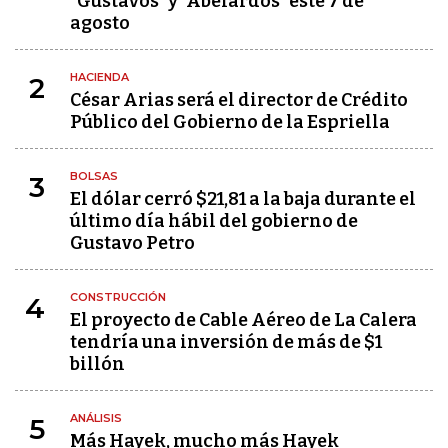
"Gustavos" y "Abelardos" este 7 de
agosto
HACIENDA
2
César Arias será el director de Crédito
Público del Gobierno de la Espriella
BOLSAS
3
El dólar cerró $21,81 a la baja durante el
último día hábil del gobierno de
Gustavo Petro
CONSTRUCCIÓN
4
El proyecto de Cable Aéreo de La Calera
tendría una inversión de más de $1
billón
ANÁLISIS
5
Más Hayek, mucho más Hayek