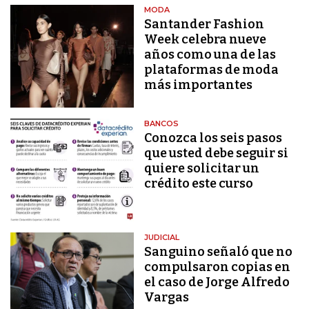
MODA
Santander Fashion
Week celebra nueve
años como una de las
plataformas de moda
más importantes
BANCOS
Conozca los seis pasos
que usted debe seguir si
quiere solicitar un
crédito este curso
JUDICIAL
Sanguino señaló que no
compulsaron copias en
el caso de Jorge Alfredo
Vargas