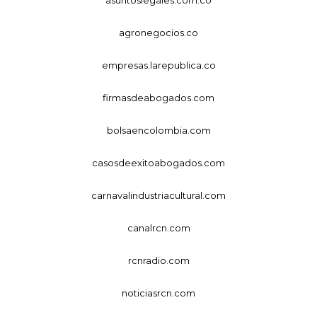
agronegocios.co
empresas.larepublica.co
firmasdeabogados.com
bolsaencolombia.com
casosdeexitoabogados.com
carnavalindustriacultural.com
canalrcn.com
rcnradio.com
noticiasrcn.com