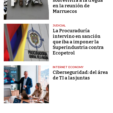
sobrevivirá a la tregua
en la reunión de
Marruecos
JUDICIAL
La Procuraduría
intervino en sanción
que iba a imponer la
Superindustria contra
Ecopetrol
INTERNET ECONOMY
Ciberseguridad: del área
de TI a las juntas