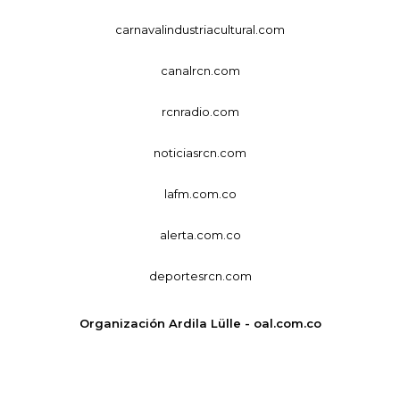
carnavalindustriacultural.com
canalrcn.com
rcnradio.com
noticiasrcn.com
lafm.com.co
alerta.com.co
deportesrcn.com
Organización Ardila Lülle - oal.com.co