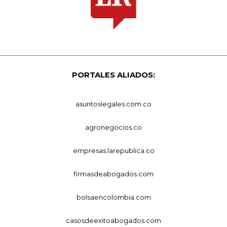
PORTALES ALIADOS:
asuntoslegales.com.co
agronegocios.co
empresas.larepublica.co
firmasdeabogados.com
bolsaencolombia.com
casosdeexitoabogados.com