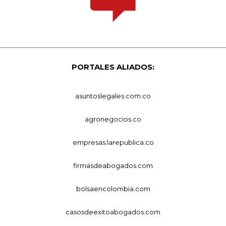
PORTALES ALIADOS:
asuntoslegales.com.co
agronegocios.co
empresas.larepublica.co
firmasdeabogados.com
bolsaencolombia.com
casosdeexitoabogados.com