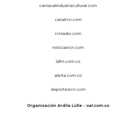
carnavalindustriacultural.com
canalrcn.com
rcnradio.com
noticiasrcn.com
lafm.com.co
alerta.com.co
deportesrcn.com
Organización Ardila Lülle - oal.com.co