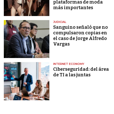
plataformas de moda
más importantes
JUDICIAL
Sanguino señaló que no
compulsaron copias en
el caso de Jorge Alfredo
Vargas
INTERNET ECONOMY
Ciberseguridad: del área
de TI a las juntas