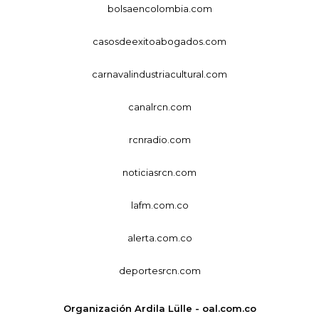
bolsaencolombia.com
casosdeexitoabogados.com
carnavalindustriacultural.com
canalrcn.com
rcnradio.com
noticiasrcn.com
lafm.com.co
alerta.com.co
deportesrcn.com
Organización Ardila Lülle - oal.com.co