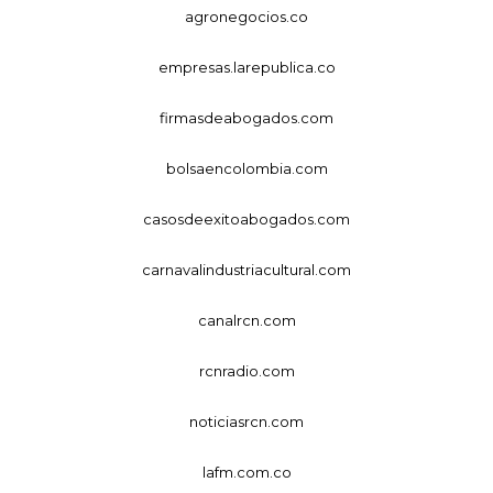
agronegocios.co
empresas.larepublica.co
firmasdeabogados.com
bolsaencolombia.com
casosdeexitoabogados.com
carnavalindustriacultural.com
canalrcn.com
rcnradio.com
noticiasrcn.com
lafm.com.co