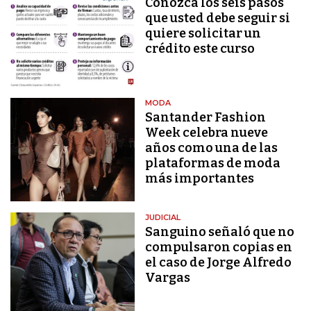
Conozca los seis pasos
que usted debe seguir si
quiere solicitar un
crédito este curso
MODA
Santander Fashion
Week celebra nueve
años como una de las
plataformas de moda
más importantes
JUDICIAL
Sanguino señaló que no
compulsaron copias en
el caso de Jorge Alfredo
Vargas