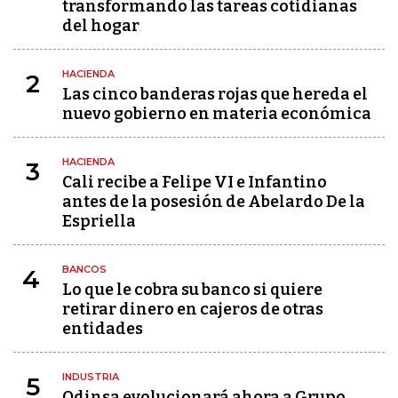
transformando las tareas cotidianas
del hogar
HACIENDA
2
Las cinco banderas rojas que hereda el
nuevo gobierno en materia económica
HACIENDA
3
Cali recibe a Felipe VI e Infantino
antes de la posesión de Abelardo De la
Espriella
BANCOS
4
Lo que le cobra su banco si quiere
retirar dinero en cajeros de otras
entidades
INDUSTRIA
5
Odinsa evolucionará ahora a Grupo