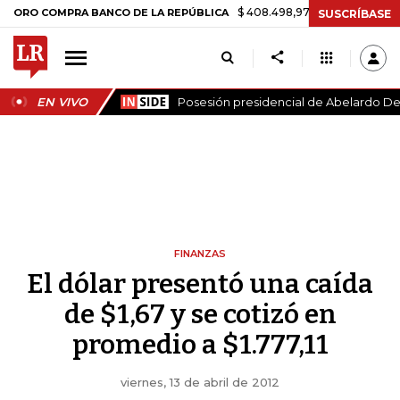
$ 408.498,97
+$ 8.753,81
+2,19%
 COMPRA BANCO DE LA REPÚBLICA
SUSCRÍBASE
EN VIVO
Posesión presidencial de Abelardo De 
FINANZAS
El dólar presentó una caída
de $1,67 y se cotizó en
promedio a $1.777,11
viernes, 13 de abril de 2012