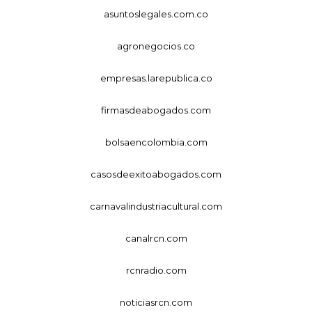
asuntoslegales.com.co
agronegocios.co
empresas.larepublica.co
firmasdeabogados.com
bolsaencolombia.com
casosdeexitoabogados.com
carnavalindustriacultural.com
canalrcn.com
rcnradio.com
noticiasrcn.com