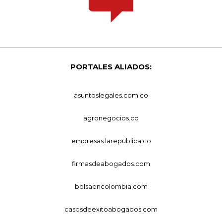
PORTALES ALIADOS:
asuntoslegales.com.co
agronegocios.co
empresas.larepublica.co
firmasdeabogados.com
bolsaencolombia.com
casosdeexitoabogados.com