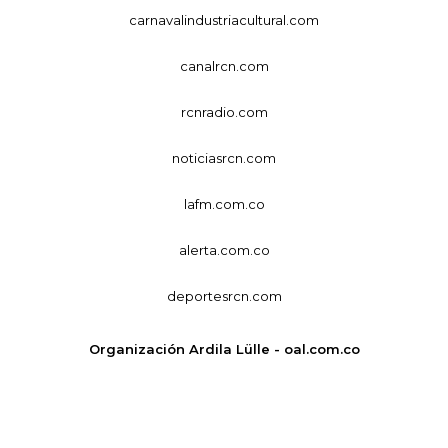
carnavalindustriacultural.com
canalrcn.com
rcnradio.com
noticiasrcn.com
lafm.com.co
alerta.com.co
deportesrcn.com
Organización Ardila Lülle - oal.com.co