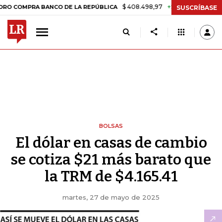
$ 408.498,97
+$ 8.753,81
+2,19%
RA BANCO DE LA REPÚBLICA
TAS
SUSCRÍBASE
BOLSAS
El dólar en casas de cambio
se cotiza $21 más barato que
la TRM de $4.165.41
martes, 27 de mayo de 2025