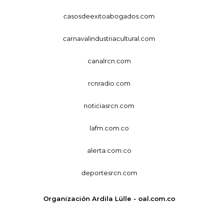
casosdeexitoabogados.com
carnavalindustriacultural.com
canalrcn.com
rcnradio.com
noticiasrcn.com
lafm.com.co
alerta.com.co
deportesrcn.com
Organización Ardila Lülle - oal.com.co