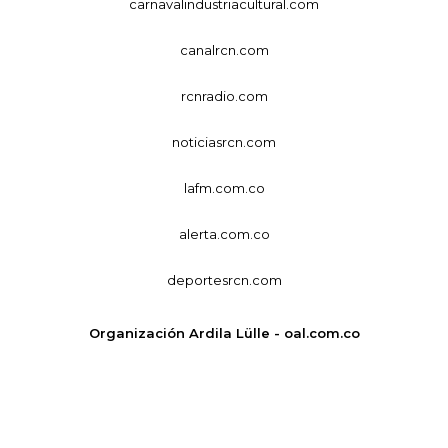
carnavalindustriacultural.com
canalrcn.com
rcnradio.com
noticiasrcn.com
lafm.com.co
alerta.com.co
deportesrcn.com
Organización Ardila Lülle - oal.com.co