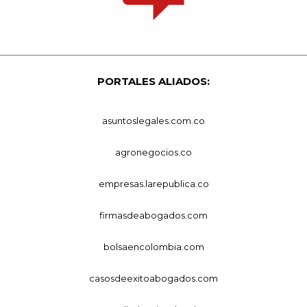
PORTALES ALIADOS:
asuntoslegales.com.co
agronegocios.co
empresas.larepublica.co
firmasdeabogados.com
bolsaencolombia.com
casosdeexitoabogados.com