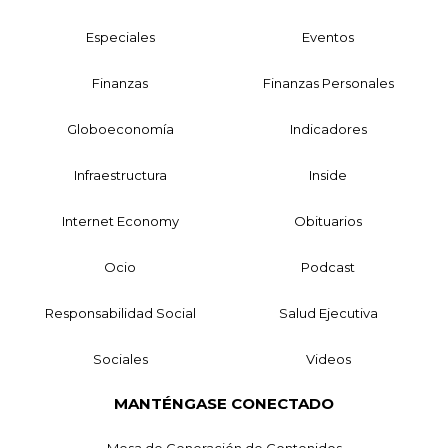
Especiales
Eventos
Finanzas
Finanzas Personales
Globoeconomía
Indicadores
Infraestructura
Inside
Internet Economy
Obituarios
Ocio
Podcast
Responsabilidad Social
Salud Ejecutiva
Sociales
Videos
MANTÉNGASE CONECTADO
Mesa de Generación de Contenidos