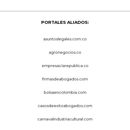
PORTALES ALIADOS:
asuntoslegales.com.co
agronegocios.co
empresas.larepublica.co
firmasdeabogados.com
bolsaencolombia.com
casosdeexitoabogados.com
carnavalindustriacultural.com