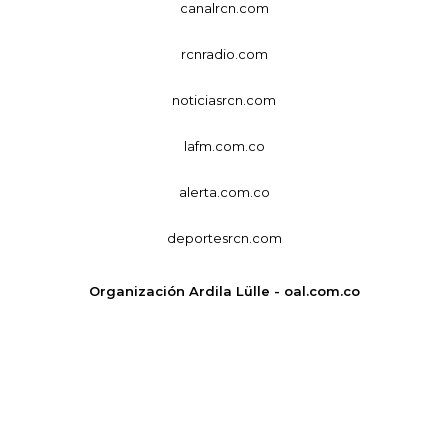
canalrcn.com
rcnradio.com
noticiasrcn.com
lafm.com.co
alerta.com.co
deportesrcn.com
Organización Ardila Lülle - oal.com.co