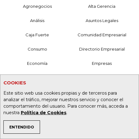
Agronegocios
Alta Gerencia
Análisis
Asuntos Legales
Caja Fuerte
Comunidad Empresarial
Consumo
Directorio Empresarial
Economía
Empresas
Especiales
Eventos
COOKIES
Finanzas
Finanzas Personales
Este sitio web usa cookies propias y de terceros para
analizar el tráfico, mejorar nuestros servicio y conocer el
comportamiento del usuario. Para conocer más, acceda a
Globoeconomía
Indicadores
nuestra
Política de Cookies
.
Infraestructura
Inside
ENTENDIDO
TEMAS DE INTERÉS
Internet Economy
Obituarios