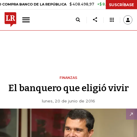
$ 408.498,97
+$ 8.753,81
+2,19%
ANCO DE LA REPÚBLICA
TASA D
SUSCRÍBASE
FINANZAS
El banquero que eligió vivir
lunes, 20 de junio de 2016