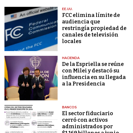
EE.UU.
FCC elimina límite de
audiencia que
restringía propiedad de
canales de televisión
locales
HACIENDA
De la Espriella se reúne
con Milei y destacó su
influencia en su llegada
a la Presidencia
BANCOS
El sector fiduciario
cerró con activos
administrados por
$1.169 billones a junio