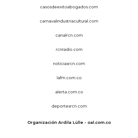
casosdeexitoabogados.com
carnavalindustriacultural.com
canalrcn.com
rcnradio.com
noticiasrcn.com
lafm.com.co
alerta.com.co
deportesrcn.com
Organización Ardila Lülle - oal.com.co