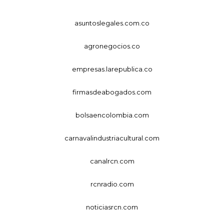
asuntoslegales.com.co
agronegocios.co
empresas.larepublica.co
firmasdeabogados.com
bolsaencolombia.com
carnavalindustriacultural.com
canalrcn.com
rcnradio.com
noticiasrcn.com