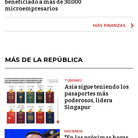
beneficiado a más de 30.000
microempresarios
MÁS FINANZAS
MÁS DE LA REPÚBLICA
TURISMO
Asia sigue teniendo los
pasaportes más
poderosos, lidera
Singapur
HACIENDA
"En las próximas horas