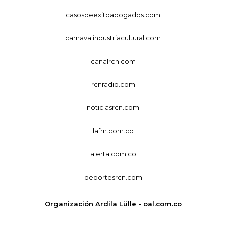
casosdeexitoabogados.com
carnavalindustriacultural.com
canalrcn.com
rcnradio.com
noticiasrcn.com
lafm.com.co
alerta.com.co
deportesrcn.com
Organización Ardila Lülle - oal.com.co