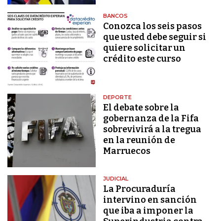
BANCOS
Conozca los seis pasos
que usted debe seguir si
quiere solicitar un
crédito este curso
DEPORTE
El debate sobre la
gobernanza de la Fifa
sobrevivirá a la tregua
en la reunión de
Marruecos
JUDICIAL
La Procuraduría
intervino en sanción
que iba a imponer la