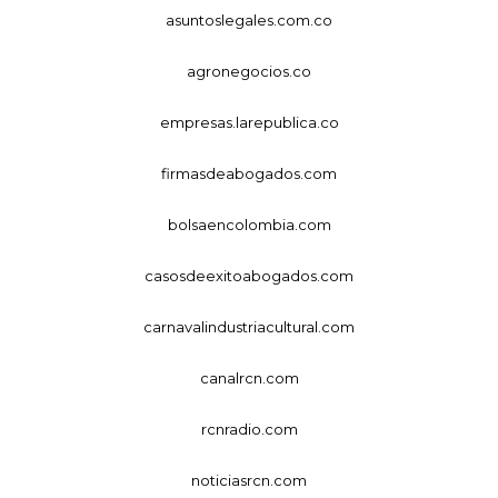
asuntoslegales.com.co
agronegocios.co
empresas.larepublica.co
firmasdeabogados.com
bolsaencolombia.com
casosdeexitoabogados.com
carnavalindustriacultural.com
canalrcn.com
rcnradio.com
noticiasrcn.com