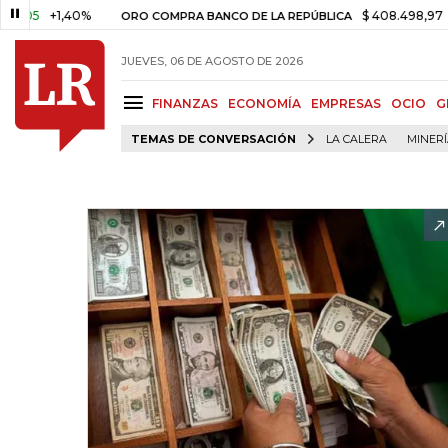
+1,40%
$ 408.498,97
+$ 8.75
ORO COMPRA BANCO DE LA REPÚBLICA
JUEVES, 06 DE AGOSTO DE 2026
FINANZAS
ECONOMÍA
EMPRESAS
OCIO
G
TEMAS DE CONVERSACIÓN
LA CALERA
MINER