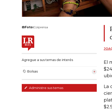
Foto:
Colprensa
JOAQ
Agregue a sus temas de interés
El 
$24
Bolsas
ubi
La 
Administre sus temas
cie
pla
$2.9