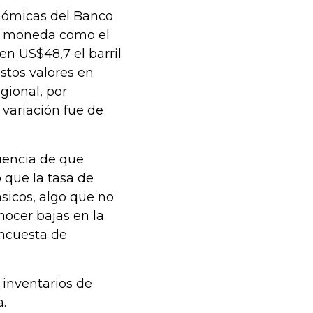
onómicas del Banco
la moneda como el
en US$48,7 el barril
estos valores en
gional, por
 variación fue de
uencia de que
 que la tasa de
ásicos, algo que no
nocer bajas en la
encuesta de
 inventarios de
a.