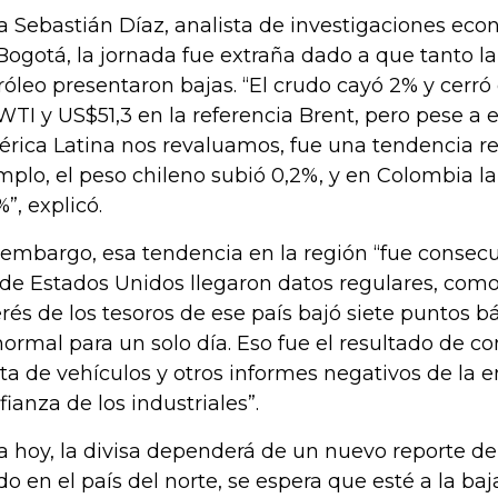
a Sebastián Díaz, analista de investigaciones ec
Bogotá, la jornada fue extraña dado a que tanto 
róleo presentaron bajas. “El crudo cayó 2% y cerró 
WTI y US$51,3 en la referencia Brent, pero pese a 
rica Latina nos revaluamos, fue una tendencia re
mplo, el peso chileno subió 0,2%, y en Colombia la
%”, explicó.
 embargo, esa tendencia en la región “fue consec
de Estados Unidos llegaron datos regulares, como
erés de los tesoros de ese país bajó siete puntos b
normal para un solo día. Eso fue el resultado de co
ta de vehículos y otros informes negativos de la 
fianza de los industriales”.
a hoy, la divisa dependerá de un nuevo reporte de
do en el país del norte, se espera que esté a la baj