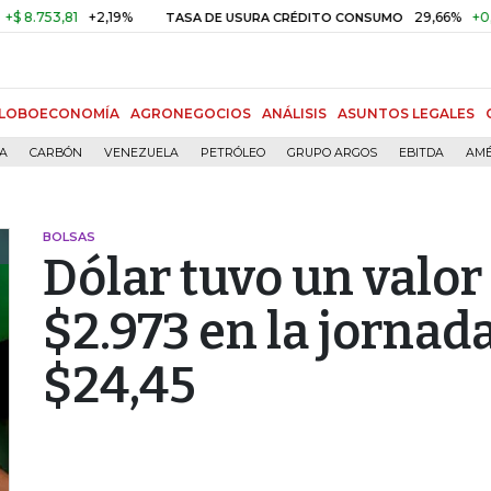
3,81
+2,19%
29,66%
+0,87%
+
TASA DE USURA CRÉDITO CONSUMO
LOBOECONOMÍA
AGRONEGOCIOS
ANÁLISIS
ASUNTOS LEGALES
ÍA
CARBÓN
VENEZUELA
PETRÓLEO
GRUPO ARGOS
EBITDA
AMÉ
BOLSAS
Dólar tuvo un valo
$2.973 en la jornada
$24,45