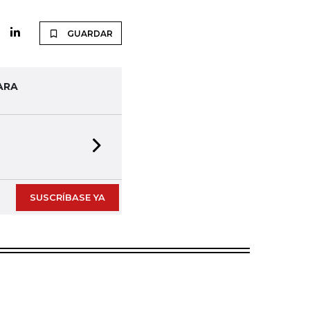
GUARDAR
ARA
Next slide
SUSCRÍBASE YA