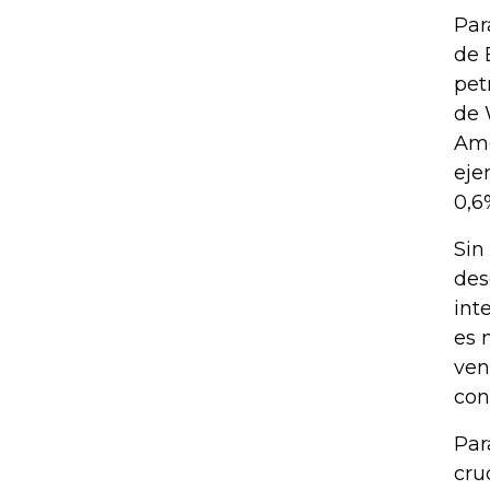
Par
de 
pet
de 
Amé
eje
0,6
Sin
des
int
es 
ven
con
Par
cru