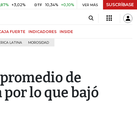
SUSCRÍBASE
3,02%
10,34%
+0,10%
+0,98%
$ 416,86
+$ 0,05
+0,
DTF
VER MÁS
UVR
CAJA FUERTE
INDICADORES
INSIDE
RICA LATINA
MOROSIDAD
r promedio de
 por lo que bajó