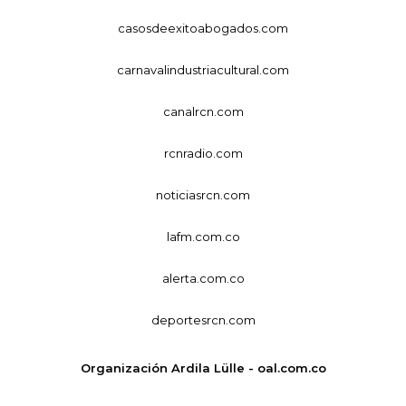
casosdeexitoabogados.com
carnavalindustriacultural.com
canalrcn.com
rcnradio.com
noticiasrcn.com
lafm.com.co
alerta.com.co
deportesrcn.com
Organización Ardila Lülle - oal.com.co