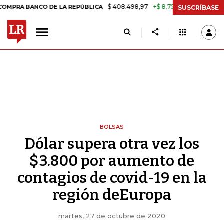
$ 408.498,97
+$ 8.753,81
+2,19%
 BANCO DE LA REPÚBLICA
TASA 
SUSCRÍBASE
BOLSAS
Dólar supera otra vez los
$3.800 por aumento de
contagios de covid-19 en la
región deEuropa
martes, 27 de octubre de 2020