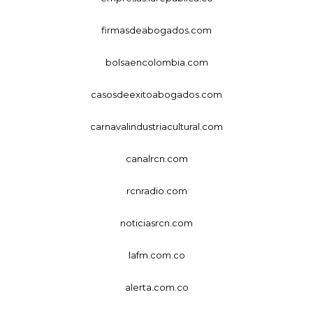
firmasdeabogados.com
bolsaencolombia.com
casosdeexitoabogados.com
carnavalindustriacultural.com
canalrcn.com
rcnradio.com
noticiasrcn.com
lafm.com.co
alerta.com.co