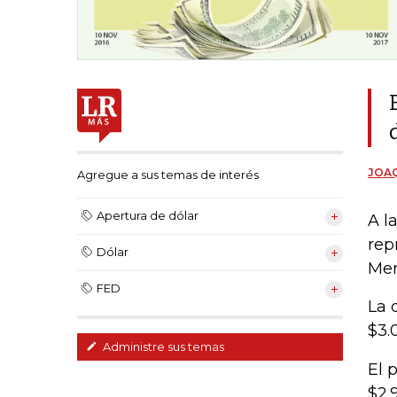
JOAQ
Agregue a sus temas de interés
Apertura de dólar
A l
rep
Dólar
Mer
FED
La 
$3.
Administre sus temas
El 
$2.