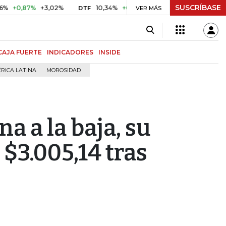
SUSCRÍBASE
0,87%
+3,02%
10,34%
+0,10%
+0,98%
$ 416,86
+$ 0
DTF
VER MÁS
UVR
CAJA FUERTE
INDICADORES
INSIDE
RICA LATINA
MOROSIDAD
a a la baja, su
$3.005,14 tras