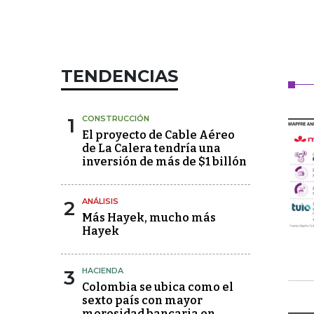
TENDENCIAS
1
CONSTRUCCIÓN
El proyecto de Cable Aéreo
de La Calera tendría una
inversión de más de $1 billón
2
ANÁLISIS
Más Hayek, mucho más
Hayek
3
HACIENDA
Colombia se ubica como el
sexto país con mayor
morosidad bancaria en