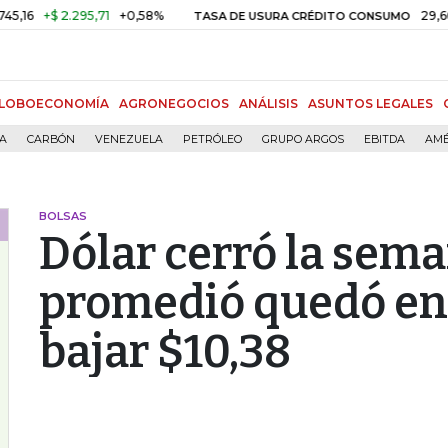
+$ 2.295,71
+0,58%
29,66%
+
TASA DE USURA CRÉDITO CONSUMO
LOBOECONOMÍA
AGRONEGOCIOS
ANÁLISIS
ASUNTOS LEGALES
ÍA
CARBÓN
VENEZUELA
PETRÓLEO
GRUPO ARGOS
EBITDA
AMÉ
BOLSAS
Dólar cerró la seman
promedió quedó en 
bajar $10,38