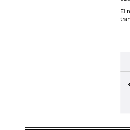
El 
tra