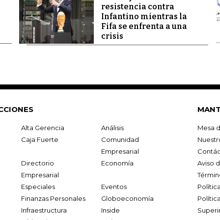
resistencia contra
Infantino mientras la
Fifa se enfrenta a una
crisis
CCIONES
MANT
Alta Gerencia
Análisis
Mesa d
Caja Fuerte
Comunidad
Nuestr
Empresarial
Contác
Directorio
Economía
Aviso 
Empresarial
Términ
Especiales
Eventos
Políti
Finanzas Personales
Globoeconomía
Polític
Infraestructura
Inside
Superi