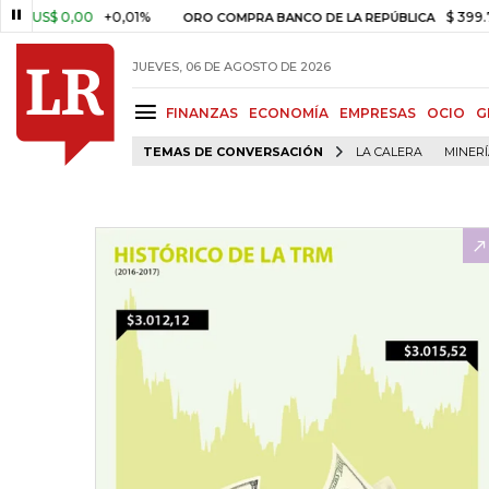
S$ 0,00
+0,01%
$ 399.745,16
ORO COMPRA BANCO DE LA REPÚBLICA
JUEVES, 06 DE AGOSTO DE 2026
FINANZAS
ECONOMÍA
EMPRESAS
OCIO
G
TEMAS DE CONVERSACIÓN
LA CALERA
MINER