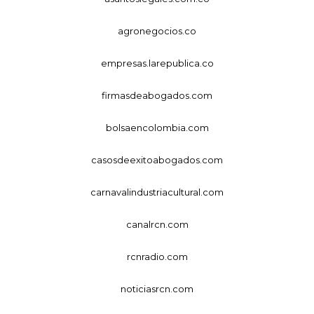
agronegocios.co
empresas.larepublica.co
firmasdeabogados.com
bolsaencolombia.com
casosdeexitoabogados.com
carnavalindustriacultural.com
canalrcn.com
rcnradio.com
noticiasrcn.com