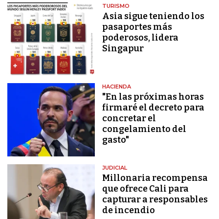
TURISMO
Asia sigue teniendo los
pasaportes más
poderosos, lidera
Singapur
HACIENDA
"En las próximas horas
firmaré el decreto para
concretar el
congelamiento del
gasto"
JUDICIAL
Millonaria recompensa
que ofrece Cali para
capturar a responsables
de incendio