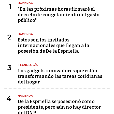
HACIENDA
1
"En las próximas horas firmaré el
decreto de congelamiento del gasto
público"
HACIENDA
2
Estos son los invitados
internacionales que llegan a la
posesión de De la Espriella
TECNOLOGÍA
3
Los gadgets innovadores que están
transformando las tareas cotidianas
del hogar
HACIENDA
4
De la Espriella se posesionó como
presidente, pero aún no hay director
del DNP