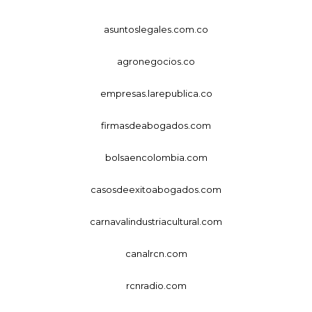
asuntoslegales.com.co
agronegocios.co
empresas.larepublica.co
firmasdeabogados.com
bolsaencolombia.com
casosdeexitoabogados.com
carnavalindustriacultural.com
canalrcn.com
rcnradio.com