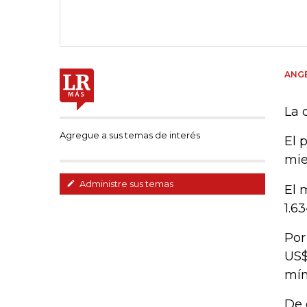
ANGE
La 
Agregue a sus temas de interés
El 
mie
Administre sus temas
El 
1.6
Por
US$
mín
De 