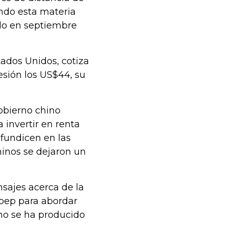
ndo esta materia
ado en septiembre
stados Unidos, cotiza
esión los US$44, su
obierno chino
 invertir en renta
ofundicen en las
hinos se dejaron un
nsajes acerca de la
Opep para abordar
 no se ha producido