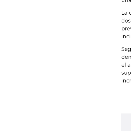
una
La 
dos
pre
inc
Seg
dem
el 
sup
inc