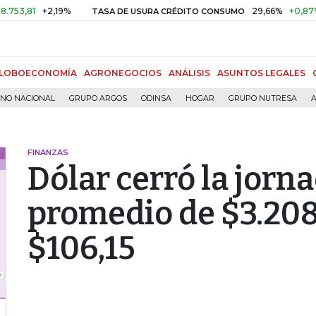
1
+2,19%
29,66%
+0,87%
+3,
TASA DE USURA CRÉDITO CONSUMO
LOBOECONOMÍA
AGRONEGOCIOS
ANÁLISIS
ASUNTOS LEGALES
RNO NACIONAL
GRUPO ARGOS
ODINSA
HOGAR
GRUPO NUTRESA
A
FINANZAS
Dólar cerró la jorn
promedio de $3.208,
$106,15