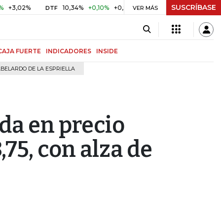
SUSCRÍBASE
02%
10,34%
+0,10%
+0,98%
$ 416,96
+$ 0,05
+0,01
DTF
UVR
VER MÁS
CAJA FUERTE
INDICADORES
INSIDE
BELARDO DE LA ESPRIELLA
ada en precio
75, con alza de