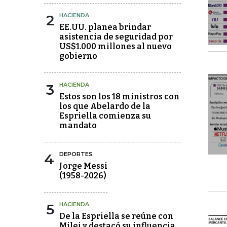
2
HACIENDA
EE.UU. planea brindar
asistencia de seguridad por
US$1.000 millones al nuevo
gobierno
3
HACIENDA
Estos son los 18 ministros con
los que Abelardo de la
Espriella comienza su
mandato
4
DEPORTES
Jorge Messi
(1958-2026)
5
HACIENDA
De la Espriella se reúne con
Milei y destacó su influencia