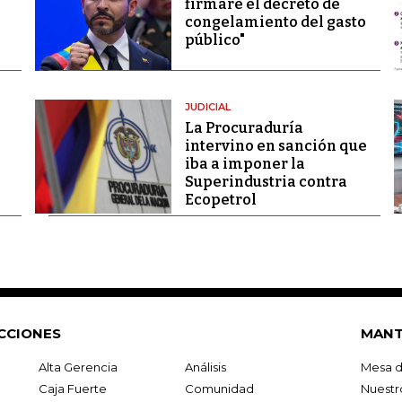
firmaré el decreto de
congelamiento del gasto
público"
JUDICIAL
La Procuraduría
intervino en sanción que
iba a imponer la
Superindustria contra
Ecopetrol
CCIONES
MANT
Alta Gerencia
Análisis
Mesa d
Caja Fuerte
Comunidad
Nuestr