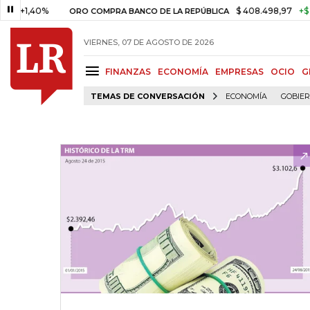
,40%
$ 408.498,97
+$ 8.753,8
ORO COMPRA BANCO DE LA REPÚBLICA
VIERNES, 07 DE AGOSTO DE 2026
FINANZAS
ECONOMÍA
EMPRESAS
OCIO
G
TEMAS DE CONVERSACIÓN
ECONOMÍA
GOBIE