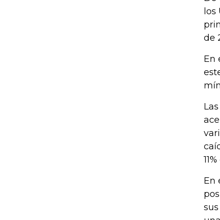
los
pri
de 
En 
est
mín
Las
ace
var
caí
11%
En 
pos
sus