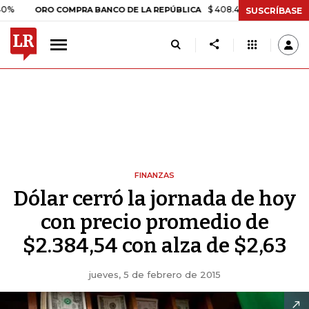
$ 408.498,97
+$ 8.753,81
+2
ORO COMPRA BANCO DE LA REPÚBLICA
SUSCRÍBASE
FINANZAS
Dólar cerró la jornada de hoy
con precio promedio de
$2.384,54 con alza de $2,63
jueves, 5 de febrero de 2015