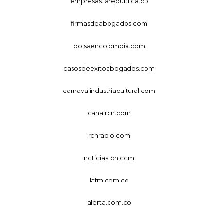
empresas.larepublica.co
firmasdeabogados.com
bolsaencolombia.com
casosdeexitoabogados.com
carnavalindustriacultural.com
canalrcn.com
rcnradio.com
noticiasrcn.com
lafm.com.co
alerta.com.co