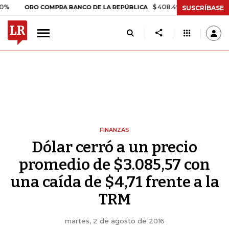
$ 408.498,97
+$ 8.753,81
+2
ORO COMPRA BANCO DE LA REPÚBLICA
SUSCRÍBASE
FINANZAS
Dólar cerró a un precio
promedio de $3.085,57 con
una caída de $4,71 frente a la
TRM
martes, 2 de agosto de 2016