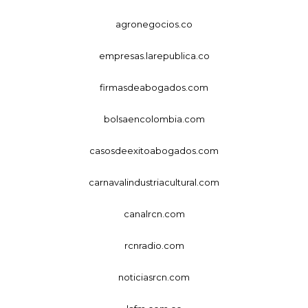
agronegocios.co
empresas.larepublica.co
firmasdeabogados.com
bolsaencolombia.com
casosdeexitoabogados.com
carnavalindustriacultural.com
canalrcn.com
rcnradio.com
noticiasrcn.com