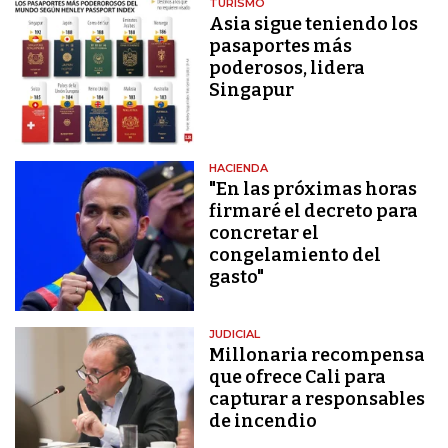
TURISMO
Asia sigue teniendo los
pasaportes más
poderosos, lidera
Singapur
HACIENDA
"En las próximas horas
firmaré el decreto para
concretar el
congelamiento del
gasto"
JUDICIAL
Millonaria recompensa
que ofrece Cali para
capturar a responsables
de incendio