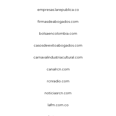
empresas.larepublica.co
firmasdeabogados.com
bolsaencolombia.com
casosdeexitoabogados.com
carnavalindustriacultural.com
canalrcn.com
rcnradio.com
noticiasrcn.com
lafm.com.co