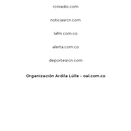
rcnradio.com
noticiasrcn.com
lafm.com.co
alerta.com.co
deportesrcn.com
Organización Ardila Lülle - oal.com.co