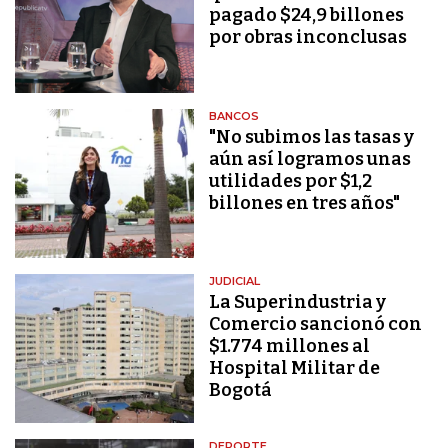
pagado $24,9 billones
por obras inconclusas
BANCOS
"No subimos las tasas y
aún así logramos unas
utilidades por $1,2
billones en tres años"
JUDICIAL
La Superindustria y
Comercio sancionó con
$1.774 millones al
Hospital Militar de
Bogotá
DEPORTE