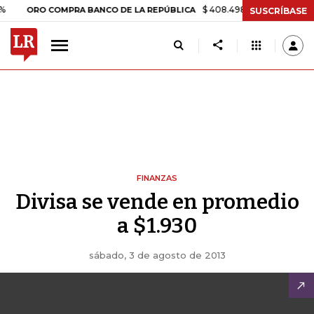
$ 408.498,97
+$ 8.753,81
+2,1
ORO COMPRA BANCO DE LA REPÚBLICA
SUSCRÍBASE
FINANZAS
Divisa se vende en promedio
a $1.930
sábado, 3 de agosto de 2013