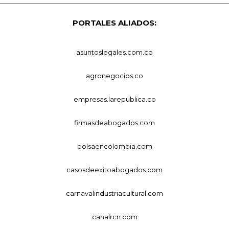
PORTALES ALIADOS:
asuntoslegales.com.co
agronegocios.co
empresas.larepublica.co
firmasdeabogados.com
bolsaencolombia.com
casosdeexitoabogados.com
carnavalindustriacultural.com
canalrcn.com