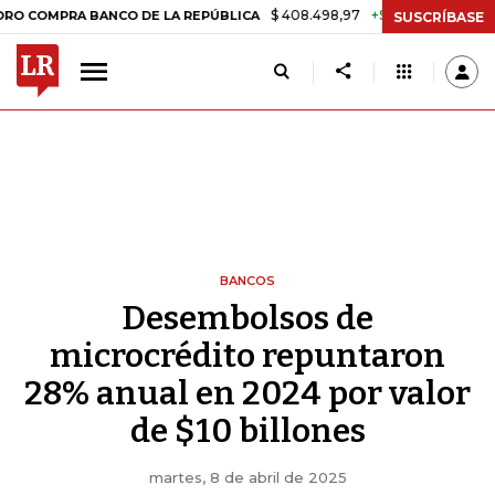
$ 408.498,97
+$ 8.753,81
+2,19%
MPRA BANCO DE LA REPÚBLICA
T
SUSCRÍBASE
BANCOS
Desembolsos de
microcrédito repuntaron
28% anual en 2024 por valor
de $10 billones
martes, 8 de abril de 2025