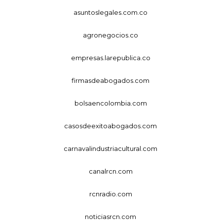
asuntoslegales.com.co
agronegocios.co
empresas.larepublica.co
firmasdeabogados.com
bolsaencolombia.com
casosdeexitoabogados.com
carnavalindustriacultural.com
canalrcn.com
rcnradio.com
noticiasrcn.com