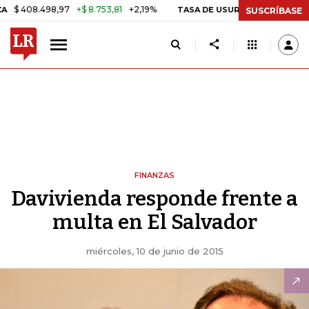
408.498,97
+$ 8.753,81
+2,19%
TASA DE USURA CRÉDITO CONSUMO
SUSCRÍBASE
FINANZAS
Davivienda responde frente a
multa en El Salvador
miércoles, 10 de junio de 2015