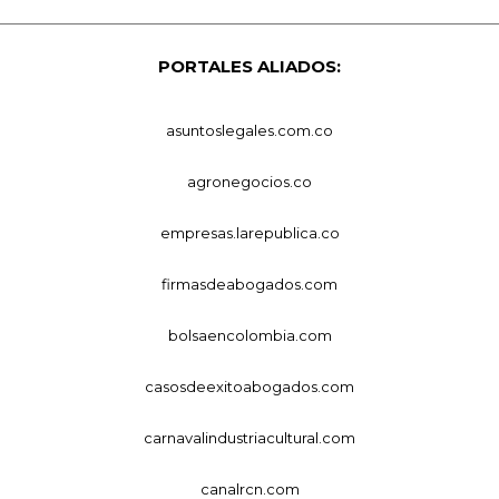
PORTALES ALIADOS:
asuntoslegales.com.co
agronegocios.co
empresas.larepublica.co
firmasdeabogados.com
bolsaencolombia.com
casosdeexitoabogados.com
carnavalindustriacultural.com
canalrcn.com