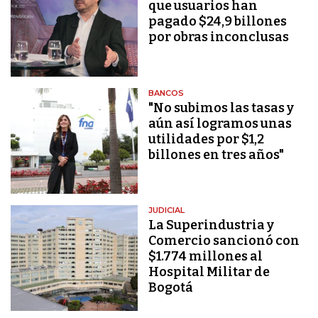
que usuarios han
pagado $24,9 billones
por obras inconclusas
BANCOS
"No subimos las tasas y
aún así logramos unas
utilidades por $1,2
billones en tres años"
JUDICIAL
La Superindustria y
Comercio sancionó con
$1.774 millones al
Hospital Militar de
Bogotá