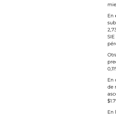
mie
En 
sub
2,7
SIE
pér
Otr
pre
0,1
En 
de 
asc
$1.7
En 