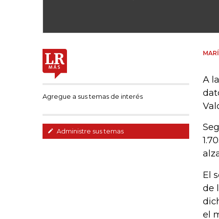
MARÍ
A l
dat
Agregue a sus temas de interés
Val
Seg
Administre sus temas
1.7
alz
El 
de 
dic
el 