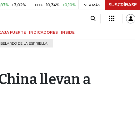
SUSCRÍBASE
+3,02%
10,34%
+0,10%
+0,98%
$ 417,01
+$ 0,05
+0,
DTF
VER MÁS
UVR
CAJA FUERTE
INDICADORES
INSIDE
BELARDO DE LA ESPRIELLA
China llevan a