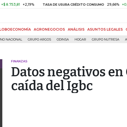
53,81
+2,19%
29,66%
+0,87%
TASA DE USURA CRÉDITO CONSUMO
LOBOECONOMÍA
AGRONEGOCIOS
ANÁLISIS
ASUNTOS LEGALES
RNO NACIONAL
GRUPO ARGOS
ODINSA
HOGAR
GRUPO NUTRESA
A
FINANZAS
Datos negativos en 
caída del Igbc