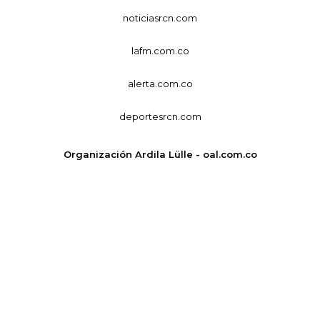
noticiasrcn.com
lafm.com.co
alerta.com.co
deportesrcn.com
Organización Ardila Lülle - oal.com.co