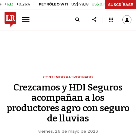
+0,26%
US$ 78,18
US$ 0,17
+0,22%
PETRÓLEO WTI
CAFÉ COLO
SUSCRÍBASE
CONTENIDO PATROCINADO
Crezcamos y HDI Seguros
acompañan a los
productores agro con seguro
de lluvias
viernes, 26 de mayo de 2023