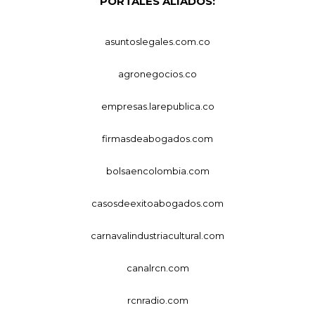
PORTALES ALIADOS:
asuntoslegales.com.co
agronegocios.co
empresas.larepublica.co
firmasdeabogados.com
bolsaencolombia.com
casosdeexitoabogados.com
carnavalindustriacultural.com
canalrcn.com
rcnradio.com