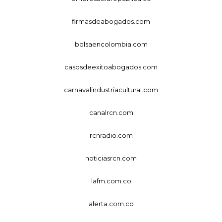
firmasdeabogados.com
bolsaencolombia.com
casosdeexitoabogados.com
carnavalindustriacultural.com
canalrcn.com
rcnradio.com
noticiasrcn.com
lafm.com.co
alerta.com.co