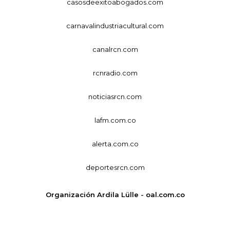
casosdeexitoabogados.com
carnavalindustriacultural.com
canalrcn.com
rcnradio.com
noticiasrcn.com
lafm.com.co
alerta.com.co
deportesrcn.com
Organización Ardila Lülle - oal.com.co