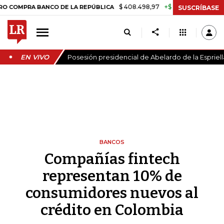
$ 408.498,97
+$ 8.753,81
+2,19%
PRA BANCO DE LA REPÚBLICA
TA
SUSCRÍBASE
EN VIVO
Posesión presidencial de Abelardo de la Espriell
BANCOS
Compañías fintech
representan 10% de
consumidores nuevos al
crédito en Colombia