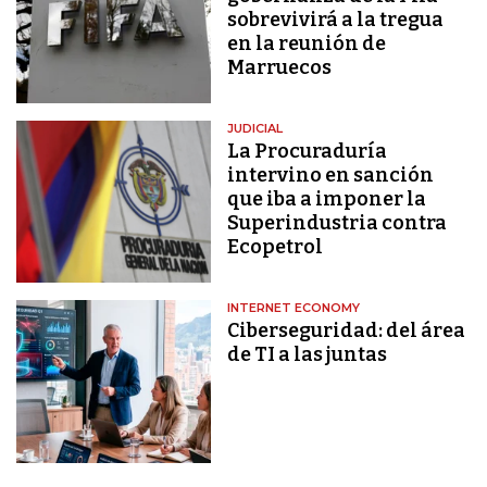
sobrevivirá a la tregua
en la reunión de
Marruecos
JUDICIAL
La Procuraduría
intervino en sanción
que iba a imponer la
Superindustria contra
Ecopetrol
INTERNET ECONOMY
Ciberseguridad: del área
de TI a las juntas