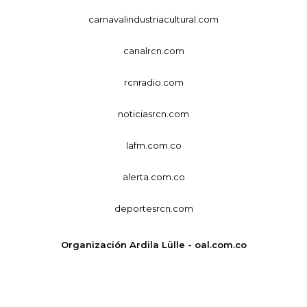
carnavalindustriacultural.com
canalrcn.com
rcnradio.com
noticiasrcn.com
lafm.com.co
alerta.com.co
deportesrcn.com
Organización Ardila Lülle - oal.com.co