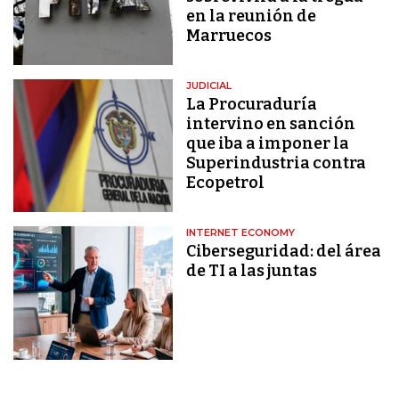
en la reunión de
Marruecos
JUDICIAL
La Procuraduría
intervino en sanción
que iba a imponer la
Superindustria contra
Ecopetrol
INTERNET ECONOMY
Ciberseguridad: del área
de TI a las juntas