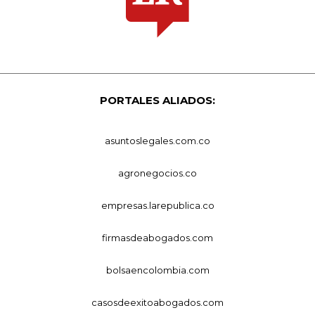
PORTALES ALIADOS:
asuntoslegales.com.co
agronegocios.co
empresas.larepublica.co
firmasdeabogados.com
bolsaencolombia.com
casosdeexitoabogados.com