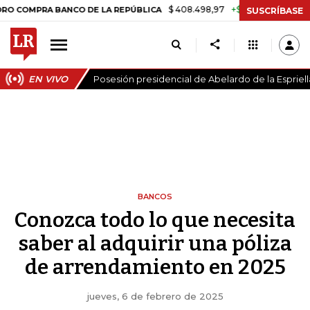
$ 408.498,97
+$ 8.753,81
+2,19%
A BANCO DE LA REPÚBLICA
TASA
SUSCRÍBASE
EN VIVO
Posesión presidencial de Abelardo de la Espriell
BANCOS
Conozca todo lo que necesita
saber al adquirir una póliza
de arrendamiento en 2025
jueves, 6 de febrero de 2025