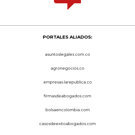
PORTALES ALIADOS:
asuntoslegales.com.co
agronegocios.co
empresas.larepublica.co
firmasdeabogados.com
bolsaencolombia.com
casosdeexitoabogados.com