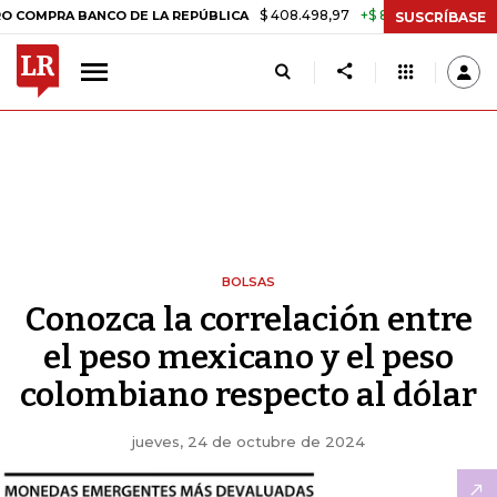
$ 408.498,97
+$ 8.753,81
+2,19%
RA BANCO DE LA REPÚBLICA
TA
SUSCRÍBASE
BOLSAS
Conozca la correlación entre
el peso mexicano y el peso
colombiano respecto al dólar
jueves, 24 de octubre de 2024