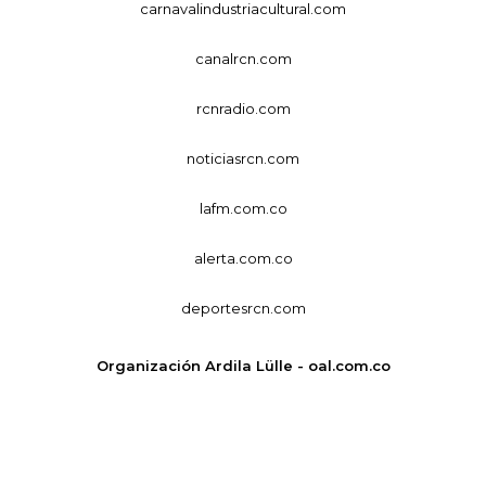
carnavalindustriacultural.com
canalrcn.com
rcnradio.com
noticiasrcn.com
lafm.com.co
alerta.com.co
deportesrcn.com
Organización Ardila Lülle - oal.com.co