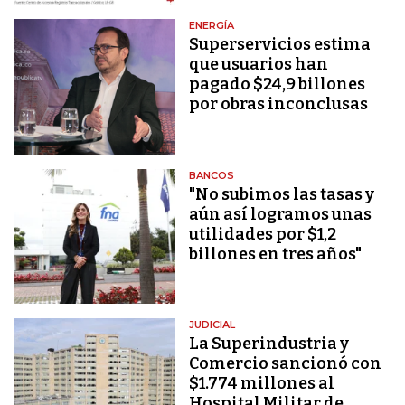
ENERGÍA
Superservicios estima
que usuarios han
pagado $24,9 billones
por obras inconclusas
BANCOS
"No subimos las tasas y
aún así logramos unas
utilidades por $1,2
billones en tres años"
JUDICIAL
La Superindustria y
Comercio sancionó con
$1.774 millones al
Hospital Militar de