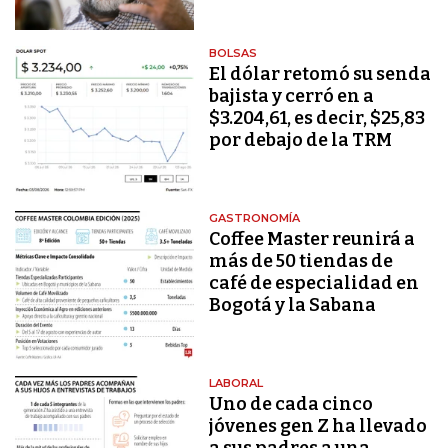
BOLSAS
El dólar retomó su senda
bajista y cerró en a
$3.204,61, es decir, $25,83
por debajo de la TRM
GASTRONOMÍA
Coffee Master reunirá a
más de 50 tiendas de
café de especialidad en
Bogotá y la Sabana
LABORAL
Uno de cada cinco
jóvenes gen Z ha llevado