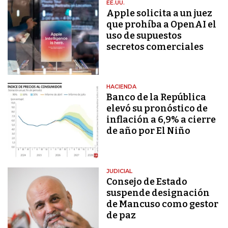
EE.UU.
Apple solicita a un juez
que prohíba a OpenAI el
uso de supuestos
secretos comerciales
HACIENDA
Banco de la República
elevó su pronóstico de
inflación a 6,9% a cierre
de año por El Niño
JUDICIAL
Consejo de Estado
suspende designación
de Mancuso como gestor
de paz