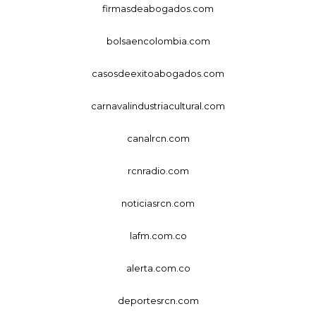
firmasdeabogados.com
bolsaencolombia.com
casosdeexitoabogados.com
carnavalindustriacultural.com
canalrcn.com
rcnradio.com
noticiasrcn.com
lafm.com.co
alerta.com.co
deportesrcn.com