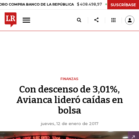
$ 408.498,97
+$ 8.753,81
+2,19%
MPRA BANCO DE LA REPÚBLICA
T
SUSCRÍBASE
FINANZAS
Con descenso de 3,01%,
Avianca lideró caídas en
bolsa
jueves, 12 de enero de 2017