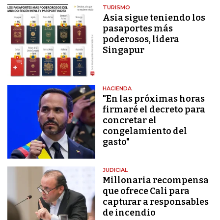
TURISMO
Asia sigue teniendo los
pasaportes más
poderosos, lidera
Singapur
HACIENDA
"En las próximas horas
firmaré el decreto para
concretar el
congelamiento del
gasto"
JUDICIAL
Millonaria recompensa
que ofrece Cali para
capturar a responsables
de incendio