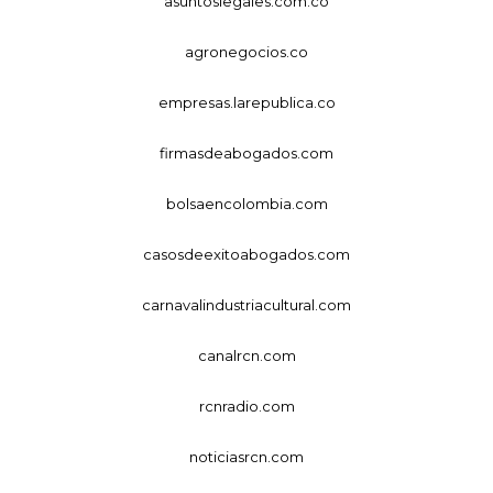
asuntoslegales.com.co
agronegocios.co
empresas.larepublica.co
firmasdeabogados.com
bolsaencolombia.com
casosdeexitoabogados.com
carnavalindustriacultural.com
canalrcn.com
rcnradio.com
noticiasrcn.com