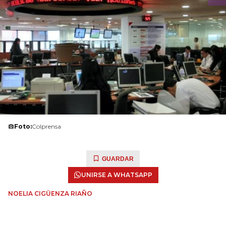
Foto:
Colprensa
GUARDAR
UNIRSE A WHATSAPP
NOELIA CIGÜENZA RIAÑO