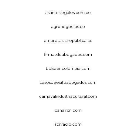
asuntoslegales.com.co
agronegocios.co
empresas.larepublica.co
firmasdeabogados.com
bolsaencolombia.com
casosdeexitoabogados.com
carnavalindustriacultural.com
canalrcn.com
rcnradio.com