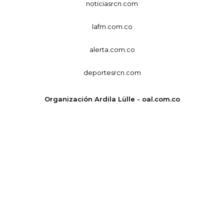
noticiasrcn.com
lafm.com.co
alerta.com.co
deportesrcn.com
Organización Ardila Lülle - oal.com.co