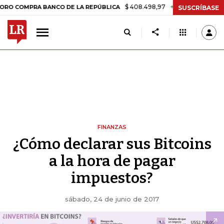
$ 408.498,97
+$ 8.753,81
+2,19%
PRA BANCO DE LA REPÚBLICA
TA
SUSCRÍBASE
FINANZAS
¿Cómo declarar sus Bitcoins
a la hora de pagar
impuestos?
sábado, 24 de junio de 2017